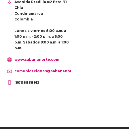
Avenida Pradilla #2 Este-71
Chía
Cundinamarca
Colombia
Lunes a viernes 8:00 a.m. a
1:00 p.m. - 2:00 p.m. a 5:00
p.m. Sábados 9:00 a.m. a 1:00
p.m.
www.sabananorte.com
comunicaciones@sabananorte.com
(601)8838912