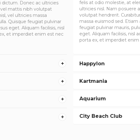
felis at odio molestie, at 
 dictum. Donec ac ultricies
ultricies nisl. Nam posuere
el mattis nibh volutpat
volutpat hendrerit. Curabitur 
isl, vel ultricies massa
massa euismod sed. Etiam a
la. Quisque feugiat pulvinar
feugiat pulvinar mauris, pul
us eget. Aliquam facilisis, nisl
eget. Aliquam facilisis, nisl a
a ex, et imperdiet enim est nec
porta ex, et imperdiet enim 
Happylon
Kartmania
Aquarium
City Beach Club