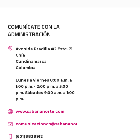
COMUNÍCATE CON LA
ADMINISTRACIÓN
Avenida Pradilla #2 Este-71
Chía
Cundinamarca
Colombia
Lunes a viernes 8:00 a.m. a
1:00 p.m. - 2:00 p.m. a 5:00
p.m. Sábados 9:00 a.m. a 1:00
p.m.
www.sabananorte.com
comunicaciones@sabananorte.com
(601)8838912