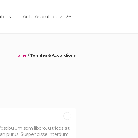
ibles
Acta Asamblea 2026
Home
/
Toggles & Accordions
stibulum sem libero, ultrices sit
san purus. Suspendisse interdum