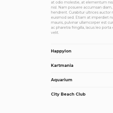
at odio molestie, at elementum nisi
nisl. Nam posuere accumsan diam, v
hendrerit. Curabitur ultrices auctor n
euismod sed. Etiam at imperdiet nul
mauris, pulvinar ullamcorper est curs
ac pharetra fringilla, lacus leo port
velit.
Happylon
Kartmania
Aquarium
City Beach Club