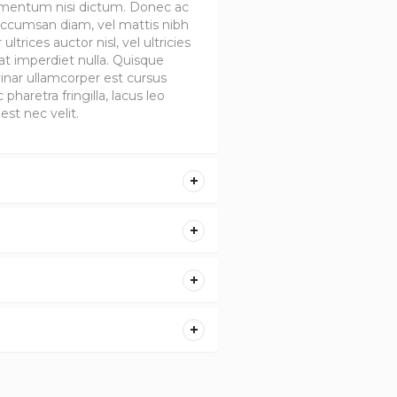
elementum nisi dictum. Donec ac
 accumsan diam, vel mattis nibh
ultrices auctor nisl, vel ultricies
t imperdiet nulla. Quisque
vinar ullamcorper est cursus
c pharetra fringilla, lacus leo
est nec velit.