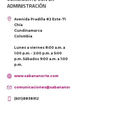
ADMINISTRACIÓN
Avenida Pradilla #2 Este-71
Chía
Cundinamarca
Colombia
Lunes a viernes 8:00 a.m. a
1:00 p.m. - 2:00 p.m. a 5:00
p.m. Sábados 9:00 a.m. a 1:00
p.m.
www.sabananorte.com
comunicaciones@sabananorte.com
(601)8838912