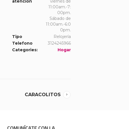
atención
viernes de
11:00am.-7:
00pm.
Sábado de
11:00am.-6:0
0pm.
Tipo
Relojería
Telefono
3124245966
Categories:
Hogar
CARACOLITOS
COMUNÍCATE CON LA