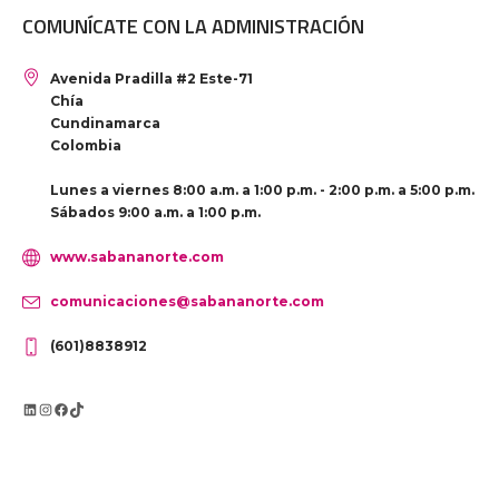
COMUNÍCATE CON LA ADMINISTRACIÓN
Avenida Pradilla #2 Este-71
Chía
Cundinamarca
Colombia
Lunes a viernes 8:00 a.m. a 1:00 p.m. - 2:00 p.m. a 5:00 p.m.
Sábados 9:00 a.m. a 1:00 p.m.
www.sabananorte.com
comunicaciones@sabananorte.com
(601)8838912
LinkedIn
Instagram
Facebook
TikTok