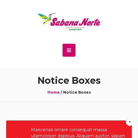
Notice Boxes
Home
/
Notice Boxes
Maecenas ornare consequat massa
ullamcorper dapibus. Aliquam auctor, sapien