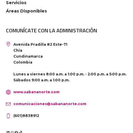
Servicios
Áreas Disponibles
COMUNÍCATE CON LA ADMINISTRACIÓN
Avenida Pradilla #2 Este-71
Chía
Cundinamarca
Colombia
Lunes a viernes 8:00 a.m. a 1:00 p.m. - 2:00 p.m. a 5:00 p.m.
Sábados 9:00 a.m. a 1:00 p.m.
www.sabananorte.com
comunicaciones@sabananorte.com
(601)8838912
LinkedIn
Instagram
Facebook
TikTok