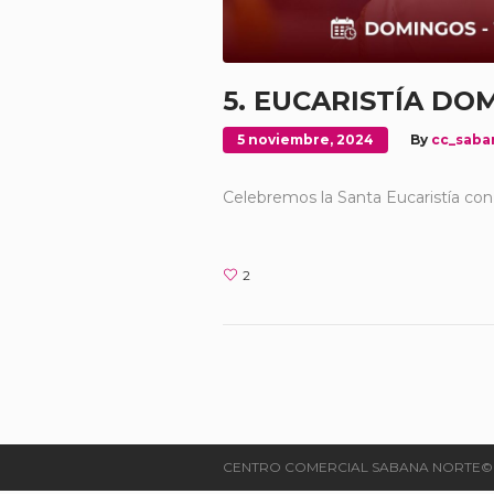
5. EUCARISTÍA DO
5 noviembre, 2024
By
cc_saba
Celebremos la Santa Eucaristía con
2
CENTRO COMERCIAL SABANA NORTE©