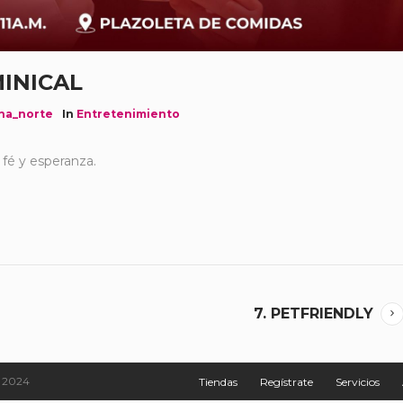
MINICAL
na_norte
In
Entretenimiento
 fé y esperanza.
7. PETFRIENDLY
 2024
Tiendas
Regístrate
Servicios